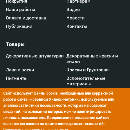
Футер
Покрытия
Партнерам
-
Наши работы
Видео
меню
"Компания"
Оплата и доставка
Новости
Публикации
Контакты
Футер
Декоративные штукатурки
Декоративные краски и
-
эмали
меню
"Товары"
Лаки и воски
Краски и Грунтовки
Пигменты
Вспомогательные
материалы
Сайт использует файлы cookie, необходимые для корректной
работы сайта, и сервисы Яндекс-метрики, используемые для
анализа статистики посещаемости, которые не содержат
сведений, на основании которых можно идентифицировать
г.Ростов-на-Дону,
просп. Шолохова, 211/4,
ул.Мечникова, д.134
Ростов-на-Дону
личность пользователя. Продолжение пользования сайтом
является согласием на применение данных технологий.
Политика конфиденциальности
Положение о персональных данных