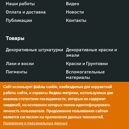
-
Наши работы
Видео
меню
"Компания"
Оплата и доставка
Новости
Публикации
Контакты
Футер
Декоративные штукатурки
Декоративные краски и
-
эмали
меню
"Товары"
Лаки и воски
Краски и Грунтовки
Пигменты
Вспомогательные
материалы
Сайт использует файлы cookie, необходимые для корректной
работы сайта, и сервисы Яндекс-метрики, используемые для
анализа статистики посещаемости, которые не содержат
сведений, на основании которых можно идентифицировать
г.Ростов-на-Дону,
просп. Шолохова, 211/4,
ул.Мечникова, д.134
Ростов-на-Дону
личность пользователя. Продолжение пользования сайтом
является согласием на применение данных технологий.
Политика конфиденциальности
Положение о персональных данных
Реквизиты компании