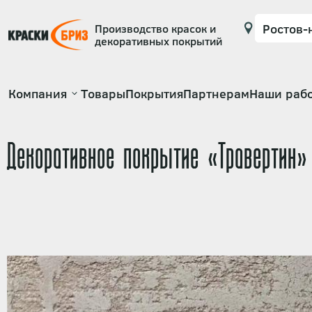
Производство красок и
декоративных покрытий
Основная
Компания
Товары
Покрытия
Партнерам
Наши раб
навигация
Декоративное покрытие «Травертин»