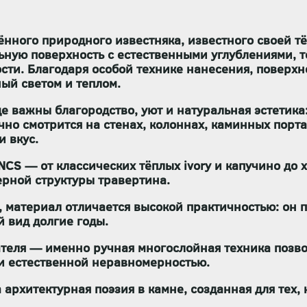
нного природного известняка, известного своей т
льную поверхность с естественными углублениями,
ости. Благодаря особой технике нанесения, поверх
й светом и теплом.
где важны
благородство, уют и натуральная эстетика
 смотрится на стенах, колоннах, каминных портал
и вкус.
 NCS
— от классических тёплых ivory и капучино до
ерной структуры травертина.
 материал отличается высокой практичностью: он
п
й вид долгие годы.
ателя
— именно ручная многослойная техника позво
 и естественной неравномерностью.
а
архитектурная поэзия в камне
, созданная для тех