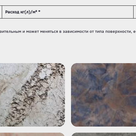
Расход кг(л)/м² *