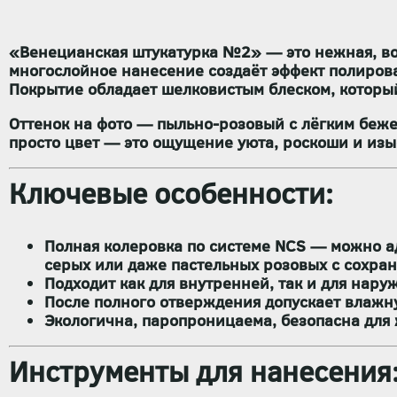
«Венецианская штукатурка №2» — это
нежная, в
многослойное нанесение создаёт эффект
полиров
Покрытие обладает
шелковистым блеском
, которы
Оттенок на фото —
пыльно-розовый с лёгким беж
просто цвет — это
ощущение уюта, роскоши и изы
Ключевые особенности:
Полная колеровка по системе NCS
— можно ад
серых или даже пастельных розовых с сохра
Подходит
как для внутренней, так и для нару
После полного отверждения допускает
влажн
Экологична, паропроницаема, безопасна дл
Инструменты для нанесения