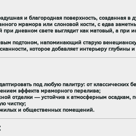
оздушная и благородная поверхность
, созданная в 
анного мрамора или слоновой кости
, с едва замет
й при дневном свете выглядит как матовый, а при
евым подтоном
, напоминающий старую венецианскую
сканности
, которое добавляет интерьеру глубины и
аптировать под любую палитру: от классических бе
нением эффекта мраморного перелива;
жной отделки
— устойчив к атмосферным осадкам, п
ую чистку
;
я жилых и общественных помещений.
: