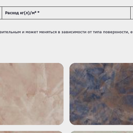
Расход кг(л)/м² *