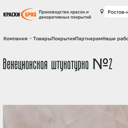
Производство красок и
декоративных покрытий
Основная
Компания
Товары
Покрытия
Партнерам
Наши раб
навигация
Венецианская штукатурка №2