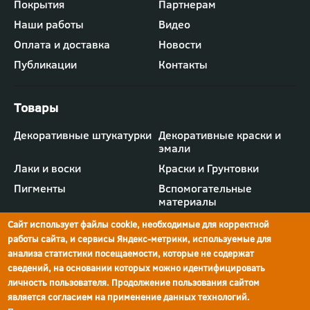
Футер
Покрытия
Партнерам
-
Наши работы
Видео
меню
"Компания"
Оплата и доставка
Новости
Публикации
Контакты
Футер
Декоративные штукатурки
Декоративные краски и
-
эмали
меню
"Товары"
Лаки и воски
Краски и Грунтовки
Пигменты
Вспомогательные
материалы
Сайт использует файлы cookie, необходимые для корректной
работы сайта, и сервисы Яндекс-метрики, используемые для
анализа статистики посещаемости, которые не содержат
сведений, на основании которых можно идентифицировать
г.Ростов-на-Дону,
просп. Шолохова, 211/4,
ул.Мечникова, д.134
Ростов-на-Дону
личность пользователя. Продолжение пользования сайтом
является согласием на применение данных технологий.
Политика конфиденциальности