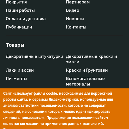
Футер
Покрытия
Партнерам
-
Наши работы
Видео
меню
"Компания"
Оплата и доставка
Новости
Публикации
Контакты
Футер
Декоративные штукатурки
Декоративные краски и
-
эмали
меню
"Товары"
Лаки и воски
Краски и Грунтовки
Пигменты
Вспомогательные
материалы
Сайт использует файлы cookie, необходимые для корректной
работы сайта, и сервисы Яндекс-метрики, используемые для
анализа статистики посещаемости, которые не содержат
сведений, на основании которых можно идентифицировать
г.Ростов-на-Дону,
просп. Шолохова, 211/4,
ул.Мечникова, д.134
Ростов-на-Дону
личность пользователя. Продолжение пользования сайтом
является согласием на применение данных технологий.
Политика конфиденциальности