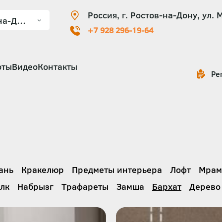
Россия, г. Ростов-на-Дону, ул. 
+7 928 296-19-64
оты
Видео
Контакты
Ре
ань
Кракелюр
Предметы интерьера
Лофт
Мрам
лк
Набрызг
Трафареты
Замша
Бархат
Дерево