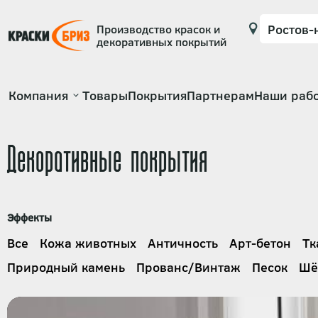
Производство красок и
декоративных покрытий
Основная
Компания
Товары
Покрытия
Партнерам
Наши раб
навигация
Декоративные покрытия
Эффекты
Все
Кожа животных
Античность
Арт-бетон
Тк
Природный камень
Прованс/Винтаж
Песок
Шё