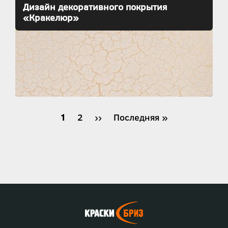
Дизайн декоративного покрытия
«Кракелюр»
Нумерация
Текущая
1
Страница
2
Следующая
››
Последняя
Последняя »
страница
страница
страница
страниц