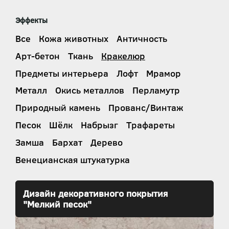
Эффекты
Все
Кожа животных
Античность
Арт-бетон
Ткань
Кракелюр
Предметы интерьера
Лофт
Мрамор
Металл
Окись металлов
Перламутр
Природный камень
Прованс/Винтаж
Песок
Шёлк
Набрызг
Трафареты
Замша
Бархат
Дерево
Венецианская штукатурка
Дизайн декоративного покрытия
"Мелкий песок"