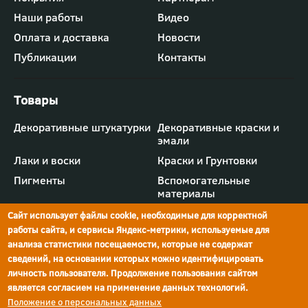
-
Наши работы
Видео
меню
"Компания"
Оплата и доставка
Новости
Публикации
Контакты
Футер
Декоративные штукатурки
Декоративные краски и
-
эмали
меню
"Товары"
Лаки и воски
Краски и Грунтовки
Пигменты
Вспомогательные
материалы
Сайт использует файлы cookie, необходимые для корректной
работы сайта, и сервисы Яндекс-метрики, используемые для
анализа статистики посещаемости, которые не содержат
сведений, на основании которых можно идентифицировать
г.Ростов-на-Дону,
просп. Шолохова, 211/4,
ул.Мечникова, д.134
Ростов-на-Дону
личность пользователя. Продолжение пользования сайтом
является согласием на применение данных технологий.
Политика конфиденциальности
Положение о персональных данных