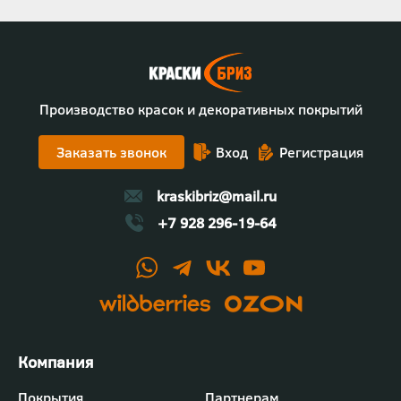
Производство красок и декоративных покрытий
Заказать звонок
Вход
Регистрация
kraskibriz@mail.ru
+7 928 296-19-64
Футер
Покрытия
Партнерам