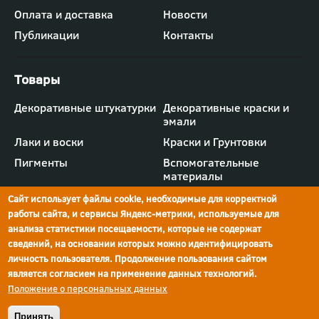
"Компания"
Оплата и доставка
Новости
Публикации
Контакты
Футер
Декоративные штукатурки
Декоративные краски и
-
эмали
меню
"Товары"
Лаки и воски
Краски и Грунтовки
Пигменты
Вспомогательные
материалы
Сайт использует файлы cookie, необходимые для корректной
работы сайта, и сервисы Яндекс-метрики, используемые для
анализа статистики посещаемости, которые не содержат
сведений, на основании которых можно идентифицировать
г.Ростов-на-Дону,
просп. Шолохова, 211/4,
ул.Мечникова, д.134
Ростов-на-Дону
личность пользователя. Продолжение пользования сайтом
является согласием на применение данных технологий.
Политика конфиденциальности
Положение о персональных данных
Реквизиты компании
© Краски Бриз, 2026
Принять