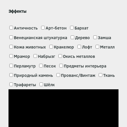
Эффекты
Античность
Арт-бетон
Бархат
Венецианская штукатурка
Дерево
Замша
Кожа животных
Кракелюр
Лофт
Металл
Мрамор
Набрызг
Окись металлов
Перламутр
Песок
Предметы интерьера
Природный камень
Прованс/Винтаж
Ткань
Трафареты
Шёлк