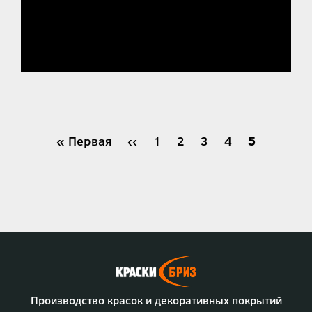
Нумерация
Первая
« Первая
←
‹‹
Страница
1
Страница
2
Страница
3
Страница
4
Текущая
5
страница
страница
страниц
Производство красок и декоративных покрытий