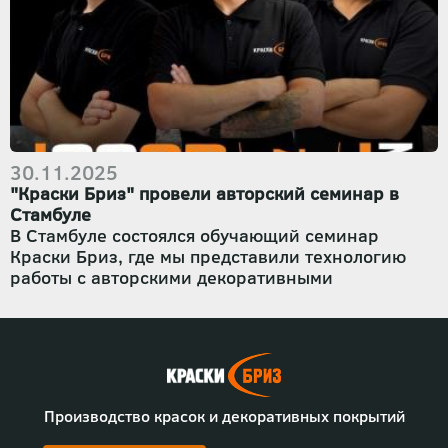
Евгений Султанов
, провёл очное групповое
обучение по авторской технике
«Срез камня»
.
Мероприятие стало площадкой для обмена
опытом, отработки практических навыков и
демонстрации реальных возможностей
материалов
«Краски Бриз»
.
30.11.2025
"Краски Бриз" провели авторский семинар в
Стамбуле
В Стамбуле состоялся обучающий семинар
Краски Бриз, где мы представили технологию
работы с авторскими декоративными
покрытиями. Мастера Турции увидели живую
демонстрацию материалов, особенности
нанесения и принципы, на которых строится
наша продукция.
Мы показали фактуры, которые разрабатываем и
тестируем на производстве, рассказали о
Производство красок и декоративных покрытий
составе материалов, этапах подготовки
поверхности и ключевых технических нюансах.