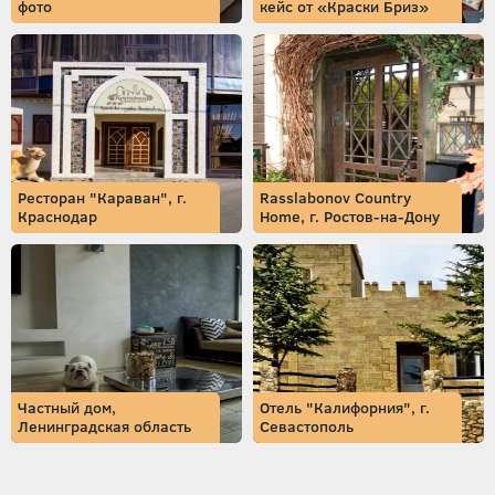
фото
кейс от «Краски Бриз»
Ресторан "Караван", г.
Rasslabonov Country
Краснодар
Home, г. Ростов-на-Дону
Частный дом,
Отель "Калифорния", г.
Ленинградская область
Севастополь