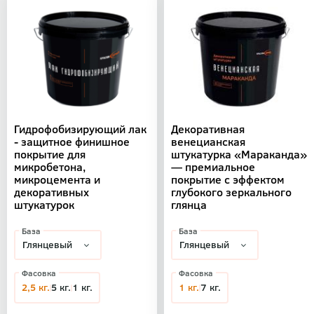
Гидрофобизирующий лак
Декоративная
- защитное финишное
венецианская
покрытие для
штукатурка «Мараканда»
микробетона,
— премиальное
микроцемента и
покрытие с эффектом
декоративных
глубокого зеркального
штукатурок
глянца
База
База
Фасовка
Фасовка
2,5 кг.
5 кг.
1 кг.
1 кг.
7 кг.