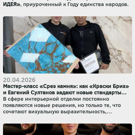
ИДЕЯ»
, приуроченный к Году единства народов.
20.04.2026
Мастер-класс «Срез камня»: как «Краски Бриз»
и Евгений Султанов задают новые стандарты
декоративной отделки
В сфере интерьерной отделки постоянно
появляются новые решения, но только те, что
сочетают визуальную выразительность,
долговечность и предсказуемость в работе,
становятся настоящими хитами. Недавно наш
партнёр, профессиональный мастер-технолог