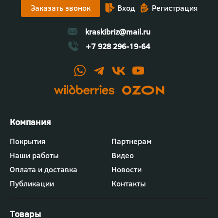
Заказать звонок
Вход
Регистрация
Участники смогли задать вопросы, посмотреть
процесс вживую и оценить качество
декоративных решений.
kraskibriz@mail.ru
+7 928 296-19-64
Футер
Покрытия
Партнерам
-
Наши работы
Видео
меню
"Компания"
Оплата и доставка
Новости
Публикации
Контакты