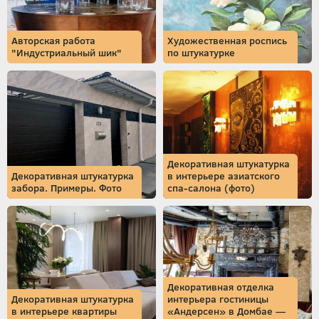
Авторская работа
Художественная роспись
"Индустриальный шик"
по штукатурке
Декоративная штукатурка
Декоративная штукатурка
в интерьере азиатского
забора. Примеры. Фото
спа-салона (фото)
Декоративная отделка
Декоративная штукатурка
интерьера гостиницы
в интерьере квартиры
«Андерсен» в Домбае —