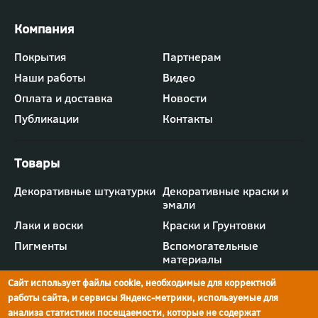
Футер
Покрытия
Партнерам
-
Наши работы
Видео
меню
"Компания"
Оплата и доставка
Новости
Публикации
Контакты
Футер
Декоративные штукатурки
Декоративные краски и
-
эмали
меню
"Товары"
Лаки и воски
Краски и Грунтовки
Пигменты
Вспомогательные
материалы
Сайт использует файлы cookie, необходимые для корректной
работы сайта, и сервисы Яндекс-метрики, используемые для
анализа статистики посещаемости, которые не содержат