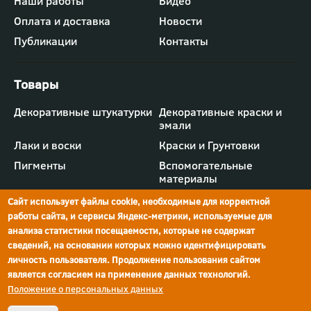
Наши работы
Видео
меню
"Компания"
Оплата и доставка
Новости
Публикации
Контакты
Футер
Декоративные штукатурки
Декоративные краски и
-
эмали
меню
"Товары"
Лаки и воски
Краски и Грунтовки
Пигменты
Вспомогательные
материалы
Сайт использует файлы cookie, необходимые для корректной
работы сайта, и сервисы Яндекс-метрики, используемые для
анализа статистики посещаемости, которые не содержат
сведений, на основании которых можно идентифицировать
г.Ростов-на-Дону,
просп. Шолохова, 211/4,
ул.Мечникова, д.134
Ростов-на-Дону
личность пользователя. Продолжение пользования сайтом
является согласием на применение данных технологий.
Политика конфиденциальности
Положение о персональных данных
Реквизиты компании
© Краски Бриз, 2026