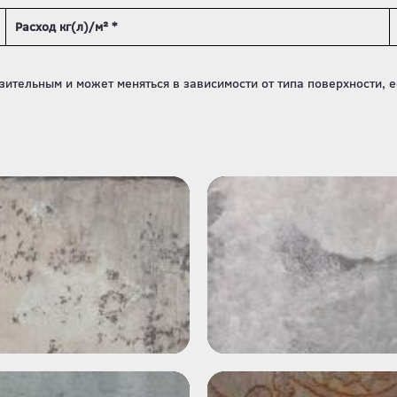
Расход кг(л)/м² *