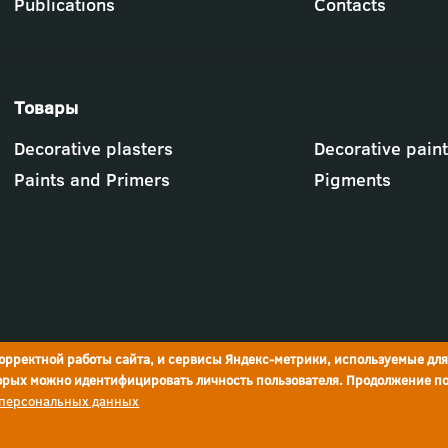
Publications
Contacts
Футер
Decorative plasters
Decorative pain
-
меню
Paints and Primers
Pigments
"Товары"
корректной работы сайта, и сервисы Яндекс-метрики, используемые дл
торых можно идентифицировать личность пользователя. Продолжение по
 персональных данных
Company details