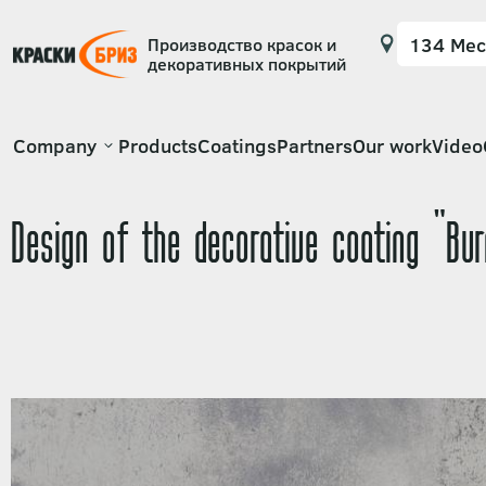
Производство красок и
декоративных покрытий
Основная
Company
Products
Coatings
Partners
Our work
Video
навигация
Design of the decorative coating "Bur