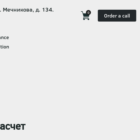
. Мечникова, д. 134.
0
Order a call
ance
tion
асчет