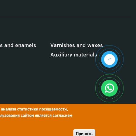
ts and enamels
Varnishes and waxes
Auxiliary materials
я анализа статистики посещаемости,
льзования сайтом является согласием
© Краски Бриз, 2026
Принять