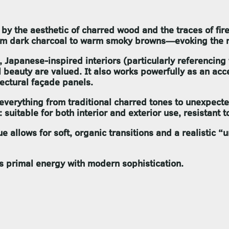
d by the aesthetic of charred wood and the traces of fi
om dark charcoal to warm smoky browns—evoking the nob
l, Japanese-inspired interiors (particularly referencing
eauty are valued. It also works powerfully as an acce
tectural façade panels.
g everything from traditional charred tones to unexpec
l: suitable for both interior and exterior use, resistan
e allows for soft, organic transitions and a realistic “
tes primal energy with modern sophistication.