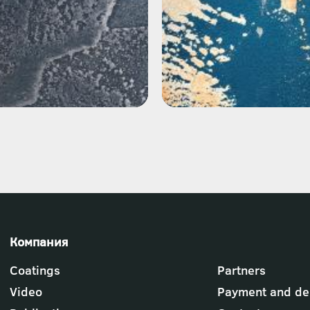
Футер
Coatings
Partners
-
меню
Video
Payment and del
"Компания"