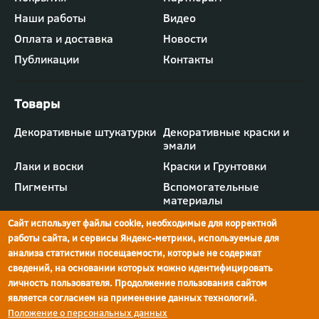
-
Наши работы
Видео
меню
"Компания"
Оплата и доставка
Новости
Публикации
Контакты
Футер
Декоративные штукатурки
Декоративные краски и
-
эмали
меню
"Товары"
Лаки и воски
Краски и Грунтовки
Пигменты
Вспомогательные
материалы
Сайт использует файлы cookie, необходимые для корректной
работы сайта, и сервисы Яндекс-метрики, используемые для
анализа статистики посещаемости, которые не содержат
сведений, на основании которых можно идентифицировать
г.Ростов-на-Дону,
просп. Шолохова, 211/4,
ул.Мечникова, д.134
Ростов-на-Дону
личность пользователя. Продолжение пользования сайтом
является согласием на применение данных технологий.
Политика конфиденциальности
Положение о персональных данных