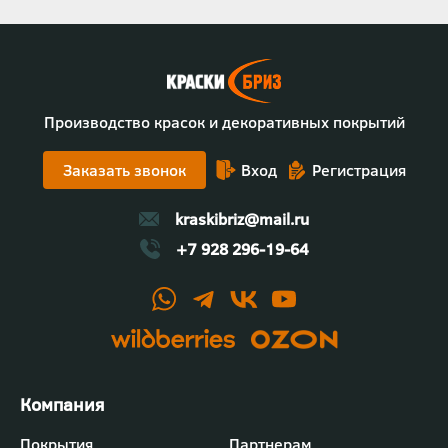
Производство красок и декоративных покрытий
Заказать звонок
Вход
Регистрация
kraskibriz@mail.ru
+7 928 296-19-64
Футер
Покрытия
Партнерам