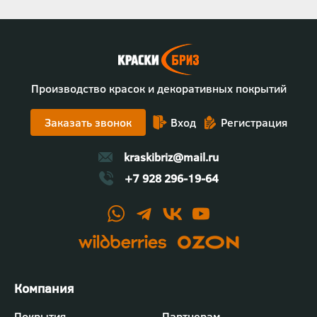
Производство красок и декоративных покрытий
Заказать звонок
Вход
Регистрация
kraskibriz@mail.ru
+7 928 296-19-64
Футер
Покрытия
Партнерам