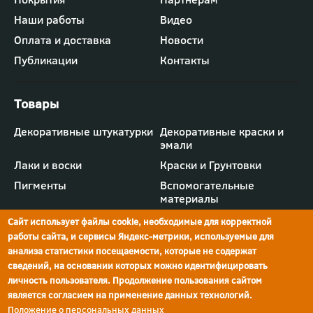
-
Наши работы
Видео
меню
"Компания"
Оплата и доставка
Новости
Публикации
Контакты
Футер
Декоративные штукатурки
Декоративные краски и
-
эмали
меню
"Товары"
Лаки и воски
Краски и Грунтовки
Пигменты
Вспомогательные
материалы
Сайт использует файлы cookie, необходимые для корректной
работы сайта, и сервисы Яндекс-метрики, используемые для
анализа статистики посещаемости, которые не содержат
сведений, на основании которых можно идентифицировать
г.Ростов-на-Дону,
просп. Шолохова, 211/4,
ул.Мечникова, д.134
Ростов-на-Дону
личность пользователя. Продолжение пользования сайтом
является согласием на применение данных технологий.
Политика конфиденциальности
Положение о персональных данных