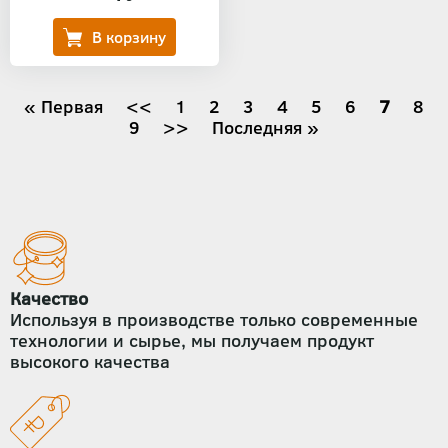
Нумерация
Первая
« Первая
←
<<
Страница
1
Страница
2
Страница
3
Страница
4
Страница
5
Страница
6
Текуща
7
Стр
8
страница
Страница
9
Следующая
>>
Последняя
Последняя »
страни
страниц
страница
страница
Качество
Используя в производстве только современные
технологии и сырье, мы получаем продукт
высокого качества