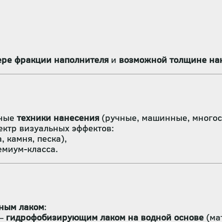
ере фракции наполнителя
и
возможной толщине на
зные
техники нанесения
(ручные, машинные, многос
ектр визуальных эффектов:
 камня, песка),
миум-класса.
тным лаком
:
 —
гидрофобизирующим лаком на водной основе
(ма