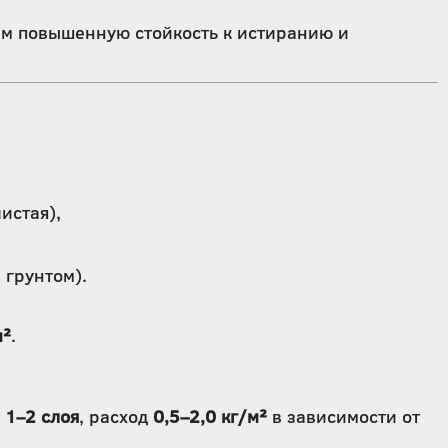
м повышенную стойкость к истиранию и
истая),
 грунтом).
м²
.
в
1–2 слоя
, расход
0,5–2,0 кг/м²
в зависимости от