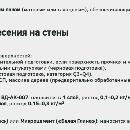
м лаком
(матовым или глянцевым), обеспечивающи
сения на стены
оверхностей:
тельной подготовки, если поверхность прочная и ч
ыми штукатурками (черновая подготовка),
товая подготовка, категория Q3–Q4),
СП, массива дерева (предварительно обработанные
я ВД-АК-007
: наносится в
1 слой
, расход
0,1–0,2 кг/
лоя
, расход
0,15–0,3 кг/м²
.
к»)
или
Микроцемент («Белая Глина»)
: наносится 