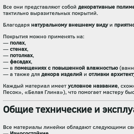
Все они представляют собой
декоративные полим
тактильно выразительных покрытий.
Благодаря
натуральному внешнему виду
и
приятно
Покрытия можно применять на:
—
полах
,
—
стенах
,
—
потолках
,
—
фасадах
,
— в
помещениях с повышенной влажностью
(ванн
— а также для
декора изделий
и
отливки архитек
Каждый материал имеет
условное название
, схо
Песок», «Белая Глина»), что помогает мастеру бы
Общие технические и экспл
Все материалы линейки обладают следующими св
—
Износостойкие