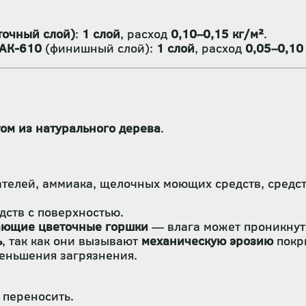
точный слой)
:
1 слой
, расход
0,10–0,15 кг/м²
.
-АК-610
(финишный слой):
1 слой
, расход
0,05–0,10
том из натурального дерева
.
ателей, аммиака, щелочных моющих средств, средст
ств с поверхностью.
кающие цветочные горшки
— влага может проникнут
ь
, так как они вызывают
механическую эрозию
покр
еньшения загрязнения.
 переносить.