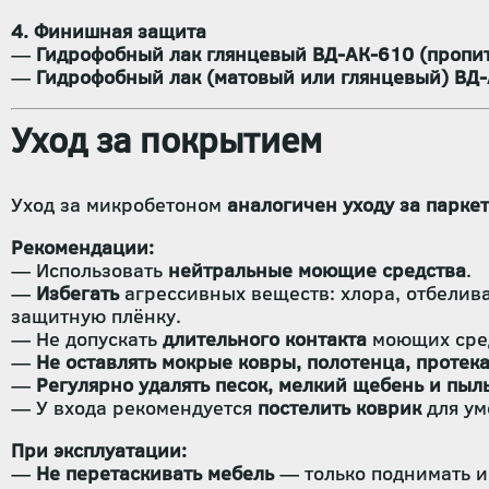
4. Финишная защита
—
Гидрофобный лак глянцевый ВД-АК-610 (пропи
—
Гидрофобный лак (матовый или глянцевый) ВД
Уход за покрытием
Уход за микробетоном
аналогичен уходу за парке
Рекомендации:
— Использовать
нейтральные моющие средства
.
—
Избегать
агрессивных веществ: хлора, отбелив
защитную плёнку.
— Не допускать
длительного контакта
моющих сред
—
Не оставлять мокрые ковры, полотенца, проте
—
Регулярно удалять песок, мелкий щебень и пыл
— У входа рекомендуется
постелить коврик
для ум
При эксплуатации:
—
Не перетаскивать мебель
— только поднимать и