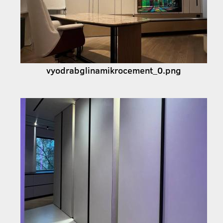
vyodrabglinamikrocement_0.png