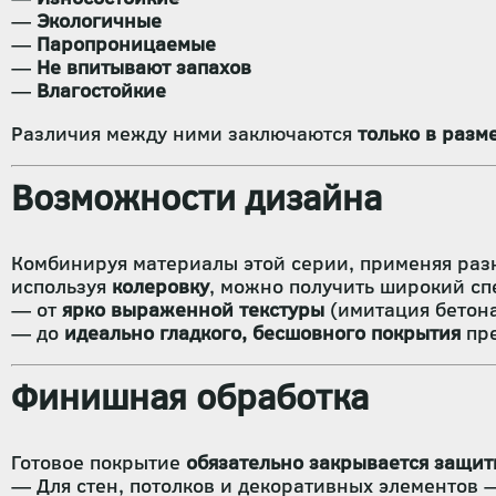
—
Экологичные
—
Паропроницаемые
—
Не впитывают запахов
—
Влагостойкие
Различия между ними заключаются
только в разм
Возможности дизайна
Комбинируя материалы этой серии, применяя ра
используя
колеровку
, можно получить широкий сп
— от
ярко выраженной текстуры
(имитация бетона,
— до
идеально гладкого, бесшовного покрытия
пре
Финишная обработка
Готовое покрытие
обязательно закрывается защи
— Для стен, потолков и декоративных элементов