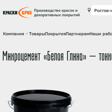
Производство красок и
декоративных покрытий
Основная
Компания
Товары
Покрытия
Партнерам
Наши раб
навигация
Микроцемент «Белая Глина» — тонко