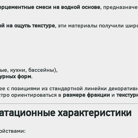
ерцементные смеси на водной основе
, предназначе
й на ощупь текстуре
, эти материалы получили шир
ые, кухни, бассейны),
турных форм
.
жее с позициями из стандартной линейки декорати
стро ориентироваться в
размере фракции
и
текстур
уатационные характеристики
ойствами: