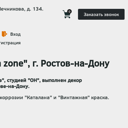
Мечникова, д. 134.
0
Заказать звонок
Вход
гистрация
 zone", г. Ростов-на-Дону
", студией "ОН", выполнен декор
ове-на-Дону.
оррозии "Каталана" и "Винтажная" краска.