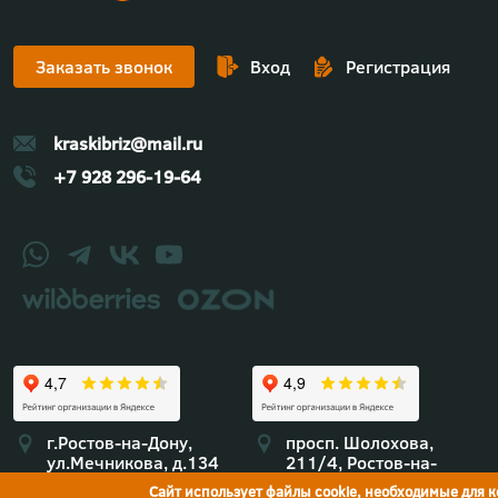
Заказать звонок
Вход
Регистрация
kraskibriz@mail.ru
+7 928 296-19-64
г.Ростов-на-Дону,
просп. Шолохова,
ул.Мечникова, д.134
211/4, Ростов-на-
Дону
Сайт использует файлы cookie, необходимые для 