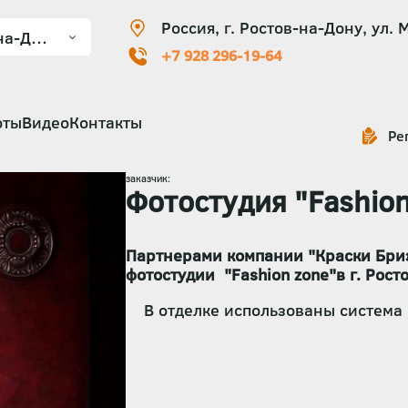
Россия, г. Ростов-на-Дону, ул. 
+7 928 296-19-64
оты
Видео
Контакты
Ре
заказчик:
Фотостудия "Fashion
Партнерами компании "Краски Бриз
фотостудии "Fashion zone"в г. Рост
В отделке использованы система к