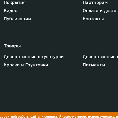
Футер
Покрытия
Партнерам
-
меню
Видео
Оплата и доста
"Компания"
Публикации
Контакты
Футер
Декоративные штукатурки
Декоративные 
-
меню
Краски и Грунтовки
Пигменты
"Товары"
корректной работы сайта, и сервисы Яндекс-метрики, используемые дл