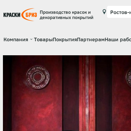
Производство красок и
декоративных покрытий
Основная
Компания
Товары
Покрытия
Партнерам
Наши раб
навигация