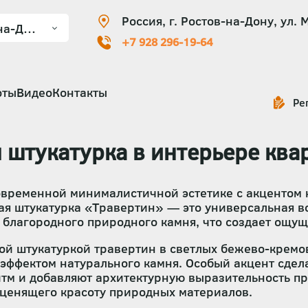
Россия, г. Ростов-на-Дону, ул. 
+7 928 296-19-64
оты
Видео
Контакты
Ре
 штукатурка в интерьере ква
овременной минималистичной эстетике с акцентом 
я штукатурка «Травертин» — это универсальная во
благородного природного камня, что создает ощущ
й штукатуркой травертин в светлых бежево-кремов
 эффектом натурального камня. Особый акцент сде
м и добавляют архитектурную выразительность про
 ценящего красоту природных материалов.