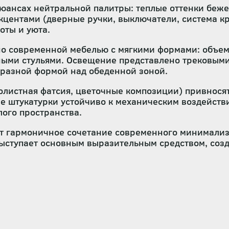
юансах нейтральной палитры: теплые оттенки беже
центами (дверные ручки, выключатели, система к
оты и уюта.
о современной мебелью с мягкими формами: объемн
ными стульями. Освещение представлено трековым
бразной формой над обеденной зоной.
олистная фатсия, цветочные композиции) привнося
е штукатурки устойчиво к механическим воздейств
ого пространства.
т гармоничное сочетание современного минимализм
выступает основным выразительным средством, соз