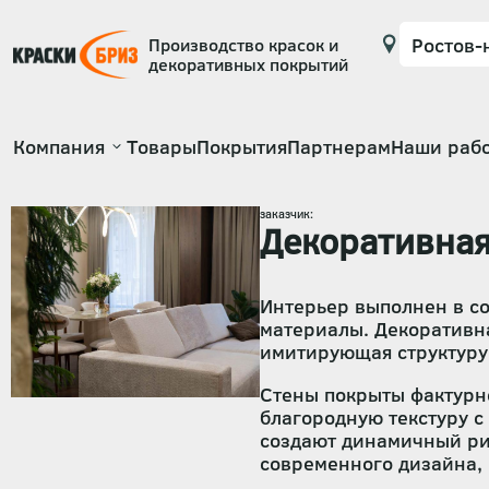
Производство красок и
декоративных покрытий
Основная
Компания
Товары
Покрытия
Партнерам
Наши раб
навигация
заказчик:
Декоративная
Интерьер выполнен в с
материалы. Декоративна
имитирующая структуру 
Стены покрыты фактурно
благородную текстуру с
создают динамичный рит
современного дизайна,