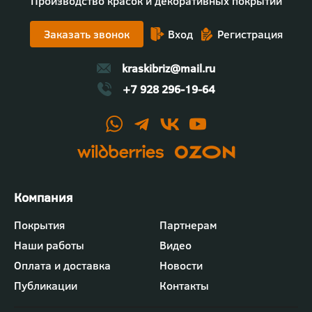
Производство красок и декоративных покрытий
Заказать звонок
Вход
Регистрация
kraskibriz@mail.ru
+7 928 296-19-64
Футер
Покрытия
Партнерам
-
Наши работы
Видео
меню
"Компания"
Оплата и доставка
Новости
Публикации
Контакты