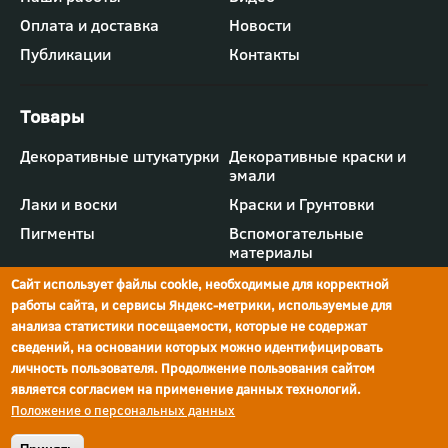
меню
"Компания"
Оплата и доставка
Новости
Публикации
Контакты
Футер
Декоративные штукатурки
Декоративные краски и
-
эмали
меню
"Товары"
Лаки и воски
Краски и Грунтовки
Пигменты
Вспомогательные
материалы
Сайт использует файлы cookie, необходимые для корректной
работы сайта, и сервисы Яндекс-метрики, используемые для
анализа статистики посещаемости, которые не содержат
сведений, на основании которых можно идентифицировать
г.Ростов-на-Дону,
просп. Шолохова, 211/4,
ул.Мечникова, д.134
Ростов-на-Дону
личность пользователя. Продолжение пользования сайтом
является согласием на применение данных технологий.
Политика конфиденциальности
Положение о персональных данных
Реквизиты компании
© Краски Бриз, 2026