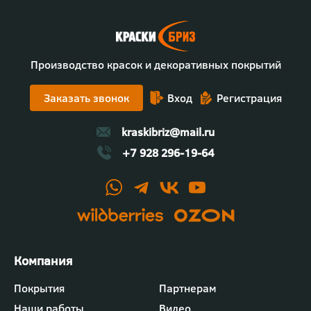
Производство красок и декоративных покрытий
Заказать звонок
Вход
Регистрация
kraskibriz@mail.ru
+7 928 296-19-64
Футер
Покрытия
Партнерам
-
Наши работы
Видео