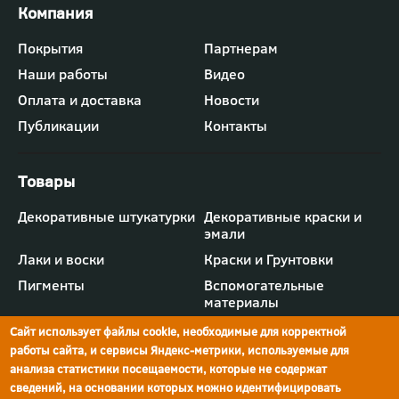
Футер
Покрытия
Партнерам
-
Наши работы
Видео
меню
"Компания"
Оплата и доставка
Новости
Публикации
Контакты
Футер
Декоративные штукатурки
Декоративные краски и
-
эмали
меню
"Товары"
Лаки и воски
Краски и Грунтовки
Пигменты
Вспомогательные
материалы
Сайт использует файлы cookie, необходимые для корректной
работы сайта, и сервисы Яндекс-метрики, используемые для
анализа статистики посещаемости, которые не содержат
сведений, на основании которых можно идентифицировать
г.Ростов-на-Дону,
просп. Шолохова, 211/4,