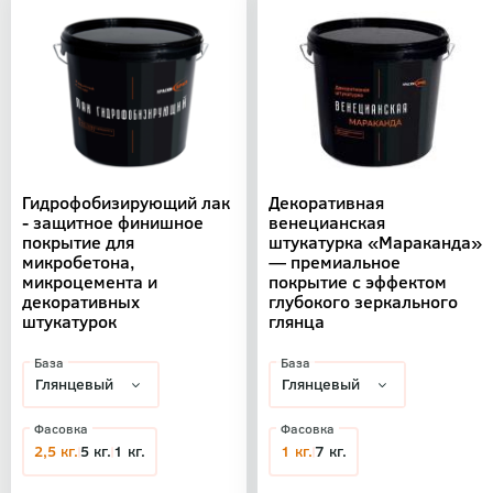
Гидрофобизирующий лак
Декоративная
- защитное финишное
венецианская
покрытие для
штукатурка «Мараканда»
микробетона,
— премиальное
микроцемента и
покрытие с эффектом
декоративных
глубокого зеркального
штукатурок
глянца
База
База
Фасовка
Фасовка
2,5 кг.
5 кг.
1 кг.
1 кг.
7 кг.