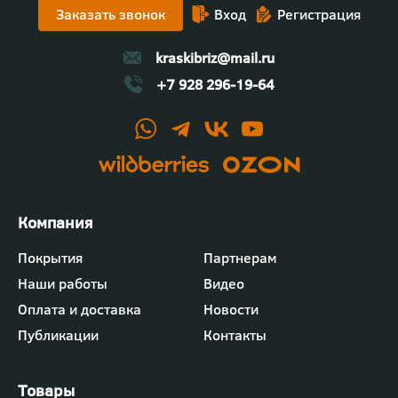
Заказать звонок
Вход
Регистрация
Участники смогли задать вопросы, посмотреть
процесс вживую и оценить качество
декоративных решений.
kraskibriz@mail.ru
+7 928 296-19-64
Футер
Покрытия
Партнерам
-
Наши работы
Видео
меню
"Компания"
Оплата и доставка
Новости
Публикации
Контакты