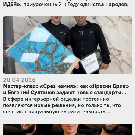
ИДЕЯ»
, приуроченный к Году единства народов.
20.04.2026
Мастер-класс «Срез камня»: как «Краски Бриз»
и Евгений Султанов задают новые стандарты
декоративной отделки
В сфере интерьерной отделки постоянно
появляются новые решения, но только те, что
сочетают визуальную выразительность,
долговечность и предсказуемость в работе,
становятся настоящими хитами. Недавно наш
партнёр, профессиональный мастер-технолог