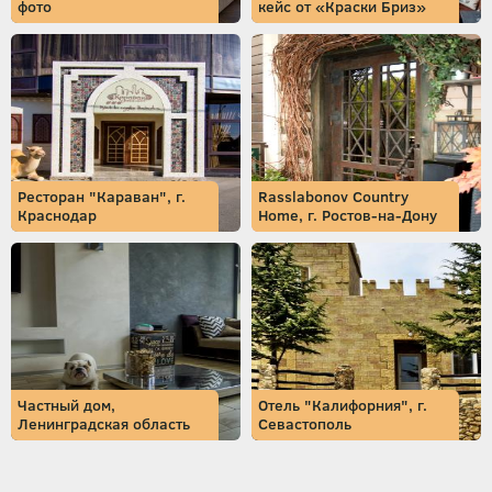
фото
кейс от «Краски Бриз»
Ресторан "Караван", г.
Rasslabonov Country
Краснодар
Home, г. Ростов-на-Дону
Частный дом,
Отель "Калифорния", г.
Ленинградская область
Севастополь