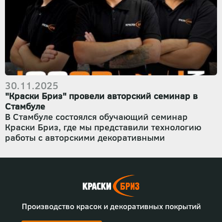
Евгений Султанов
, провёл очное групповое
обучение по авторской технике
«Срез камня»
.
Мероприятие стало площадкой для обмена
опытом, отработки практических навыков и
демонстрации реальных возможностей
материалов
«Краски Бриз»
.
30.11.2025
"Краски Бриз" провели авторский семинар в
Стамбуле
В Стамбуле состоялся обучающий семинар
Краски Бриз, где мы представили технологию
работы с авторскими декоративными
покрытиями. Мастера Турции увидели живую
демонстрацию материалов, особенности
нанесения и принципы, на которых строится
наша продукция.
Мы показали фактуры, которые разрабатываем и
тестируем на производстве, рассказали о
Производство красок и декоративных покрытий
составе материалов, этапах подготовки
поверхности и ключевых технических нюансах.