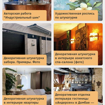
Авторская работа
Художественная роспись
"Индустриальный шик"
по штукатурке
Декоративная штукатурка
Декоративная штукатурка
в интерьере азиатского
забора. Примеры. Фото
спа-салона (фото)
Декоративная отделка
Декоративная штукатурка
интерьера гостиницы
в интерьере квартиры
«Андерсен» в Домбае —