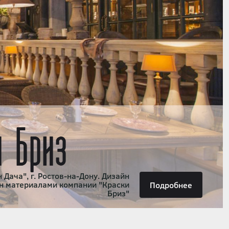
и Бриз
 Дача", г. Ростов-на-Дону. Дизайн
н материалами компании "Краски
Подробнее
Бриз"