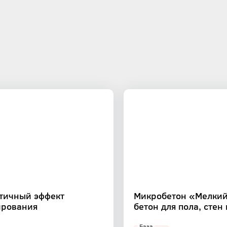
стичный эффект
Микробетон «Мелкий
ирования
бетон для пола, стен
База