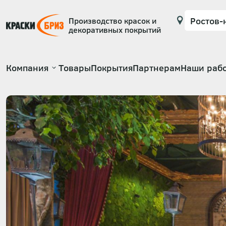
Производство красок и
декоративных покрытий
Основная
Компания
Товары
Покрытия
Партнерам
Наши раб
навигация