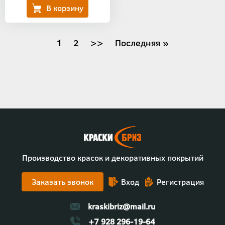
Нумерация
Текущая
1
Страница
2
Следующая
>>
Последняя
Последняя »
страница
страница
страница
страниц
Производство красок и декоративных покрытий
Заказать звонок
Вход
Регистрация
kraskibriz@mail.ru
+7 928 296-19-64