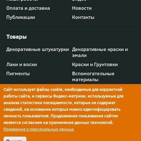
меню
"Компания"
Оплата и доставка
Новости
Публикации
Контакты
Футер
Декоративные штукатурки
Декоративные краски и
-
эмали
меню
"Товары"
Лаки и воски
Краски и Грунтовки
Пигменты
Вспомогательные
материалы
Сайт использует файлы cookie, необходимые для корректной
работы сайта, и сервисы Яндекс-метрики, используемые для
анализа статистики посещаемости, которые не содержат
сведений, на основании которых можно идентифицировать
г.Ростов-на-Дону,
просп. Шолохова, 211/4,
ул.Мечникова, д.134
Ростов-на-Дону
личность пользователя. Продолжение пользования сайтом
является согласием на применение данных технологий.
Политика конфиденциальности
Положение о персональных данных
Реквизиты компании
© Краски Бриз, 2026