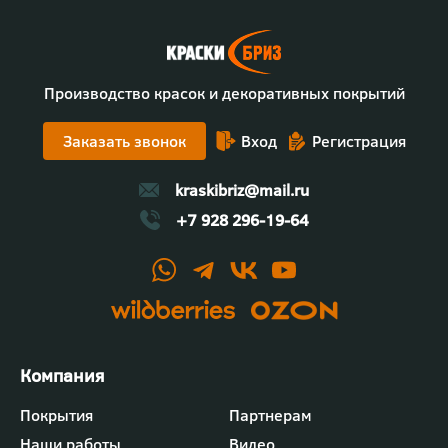
Производство красок и декоративных покрытий
Заказать звонок
Вход
Регистрация
kraskibriz@mail.ru
+7 928 296-19-64
Футер
Покрытия
Партнерам
-
Наши работы
Видео