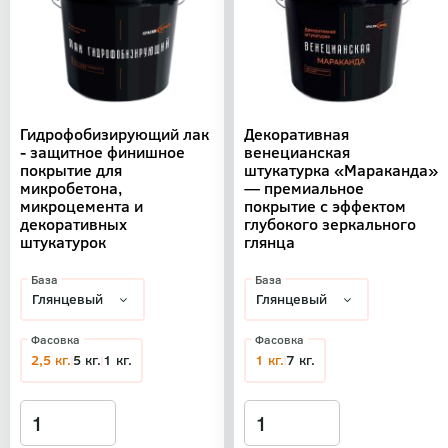
Гидрофобизирующий лак
Декоративная
- защитное финишное
венецианская
покрытие для
штукатурка «Мараканда»
микробетона,
— премиальное
микроцемента и
покрытие с эффектом
декоративных
глубокого зеркального
штукатурок
глянца
База
База
Фасовка
Фасовка
2,5 кг.
5 кг.
1 кг.
1 кг.
7 кг.