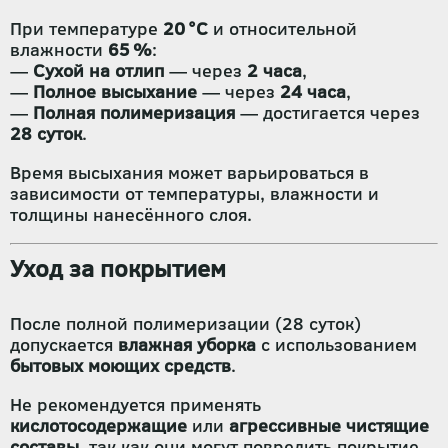
При температуре
20 °C
и относительной
влажности
65 %
:
—
Сухой на отлип
— через
2 часа
,
—
Полное высыхание
— через
24 часа
,
—
Полная полимеризация
— достигается через
28 суток
.
Время высыхания может варьироваться в
зависимости от температуры, влажности и
толщины нанесённого слоя.
Уход за покрытием
После полной полимеризации (28 суток)
допускается
влажная уборка
с использованием
бытовых моющих средств
.
Не рекомендуется применять
кислотосодержащие
или
агрессивные чистящие
составы
, так как они могут повредить покрытие