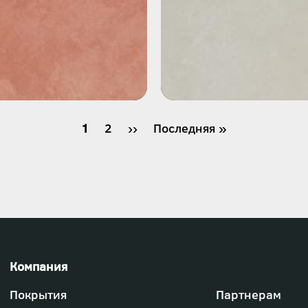
Текущая
1
Страница
2
Следующая
››
Последняя
Последняя »
страница
страница
страница
Футер
Покрытия
Партнерам
-