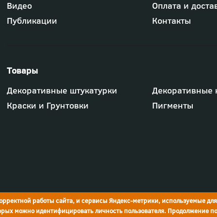
меню
Видео
Оплата и доста
"Компания"
Публикации
Контакты
Футер
Декоративные штукатурки
Декоративные 
-
меню
Краски и Грунтовки
Пигменты
"Товары"
корректной работы сайта, и сервисы Яндекс-метрики, используемые дл
торых можно идентифицировать личность пользователя. Продолжение по