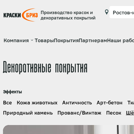
Производство красок и
декоративных покрытий
Основная
Компания
Товары
Покрытия
Партнерам
Наши раб
навигация
Декоративные покрытия
Эффекты
Все
Кожа животных
Античность
Арт-бетон
Тк
Природный камень
Прованс/Винтаж
Песок
Шё