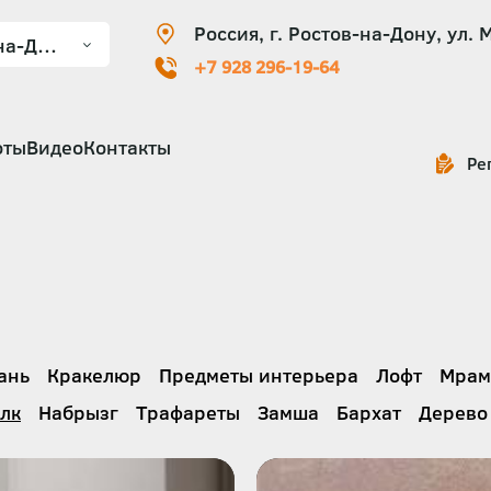
Россия, г. Ростов-на-Дону, ул. 
+7 928 296-19-64
оты
Видео
Контакты
Ре
ань
Кракелюр
Предметы интерьера
Лофт
Мрам
лк
Набрызг
Трафареты
Замша
Бархат
Дерево