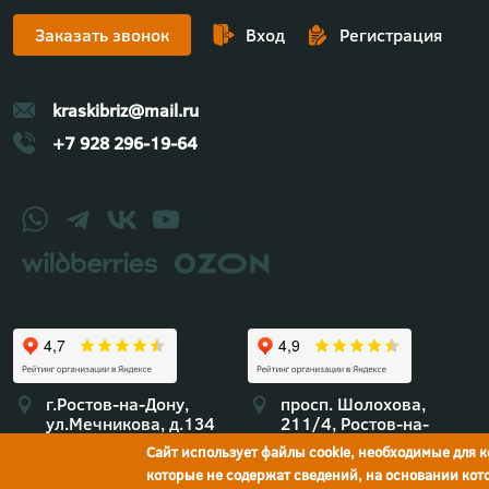
Заказать звонок
Вход
Регистрация
kraskibriz@mail.ru
+7 928 296-19-64
г.Ростов-на-Дону,
просп. Шолохова,
ул.Мечникова, д.134
211/4, Ростов-на-
Дону
Сайт использует файлы cookie, необходимые для 
которые не содержат сведений, на основании ко