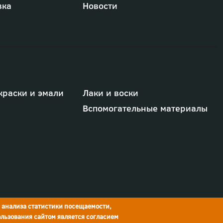
вка
Новости
краски и эмали
Лаки и воски
Вспомогательные материалы
я анализа статистики посещаемости,
льзования сайтом является согласием