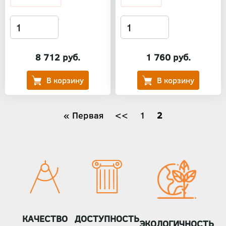
8 712 руб.
1 760 руб.
Нумерация
Первая
« Первая
←
<<
Страница
1
Текущая
2
страница
страница
страниц
КАЧЕСТВО
ДОСТУПНОСТЬ
ЭКОЛОГИЧНОСТЬ