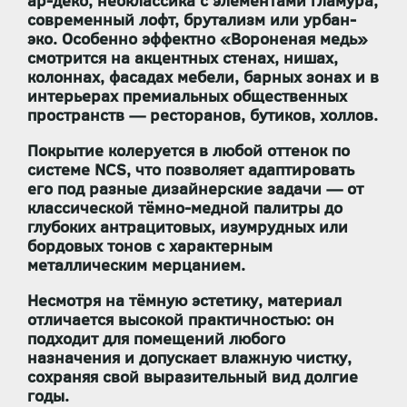
ар-деко, неоклассика с элементами гламура,
современный лофт, брутализм или урбан-
эко. Особенно эффектно «Вороненая медь»
смотрится на акцентных стенах, нишах,
колоннах, фасадах мебели, барных зонах и в
интерьерах премиальных общественных
пространств — ресторанов, бутиков, холлов.
Покрытие
колеруется в любой оттенок по
системе NCS
, что позволяет адаптировать
его под разные дизайнерские задачи — от
классической тёмно-медной палитры до
глубоких антрацитовых, изумрудных или
бордовых тонов с характерным
металлическим мерцанием.
Несмотря на тёмную эстетику, материал
отличается высокой практичностью: он
подходит для помещений любого
назначения
и
допускает влажную чистку
,
сохраняя свой выразительный вид долгие
годы.