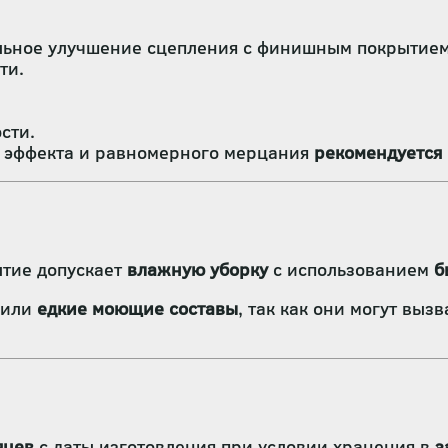
льное улучшение сцепления с финишным покрытием
ти.
сти.
 эффекта и равномерного мерцания
рекомендуется 
ытие допускает
влажную уборку
с использованием
б
или
едкие моющие составы
, так как они могут выз
яцев
с даты изготовления при условии хранения в
з