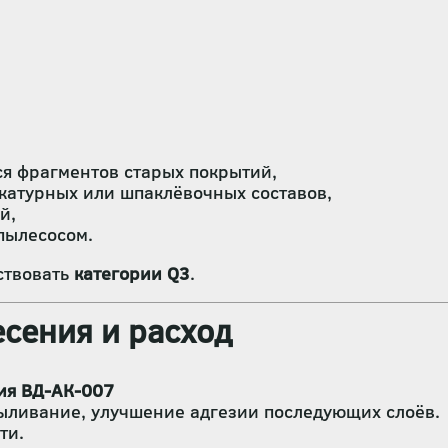
я фрагментов старых покрытий,
катурных или шпаклёвочных составов,
й,
пылесосом.
ствовать
категории Q3
.
сения и расход
ия ВД-АК-007
ыливание, улучшение адгезии последующих слоёв.
ти.