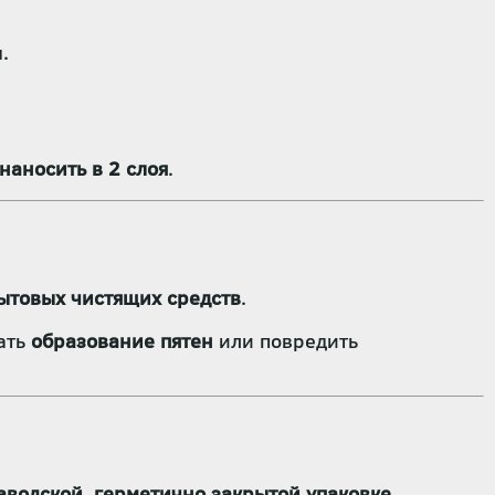
.
наносить в 2 слоя
.
ытовых чистящих средств
.
вать
образование пятен
или повредить
аводской, герметично закрытой упаковке
.