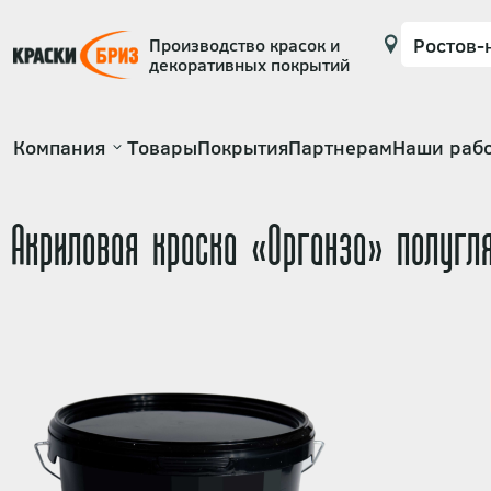
Производство красок и
декоративных покрытий
Основная
Компания
Товары
Покрытия
Партнерам
Наши раб
навигация
Акриловая краска «Органза» полугл