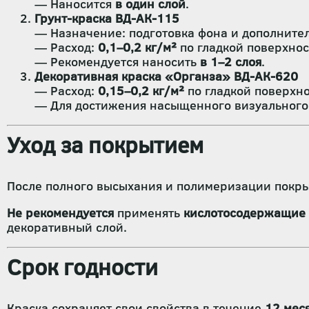
— Наносится
в один слой
.
Грунт-краска ВД-АК-115
— Назначение: подготовка фона и дополните
— Расход:
0,1–0,2 кг/м²
по гладкой поверхнос
— Рекомендуется наносить
в 1–2 слоя
.
Декоративная краска «Органза» ВД-АК-620
— Расход:
0,15–0,2 кг/м²
по гладкой поверхно
— Для достижения насыщенного визуального
Уход за покрытием
После полного высыхания и полимеризации покр
Не рекомендуется
применять
кислотосодержащие
декоративный слой.
Срок годности
Краска сохраняет свои свойства в течение
12 мес