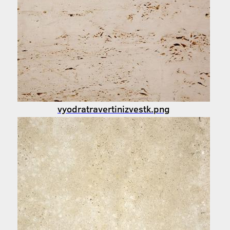
vyodratravertinizvestk.png