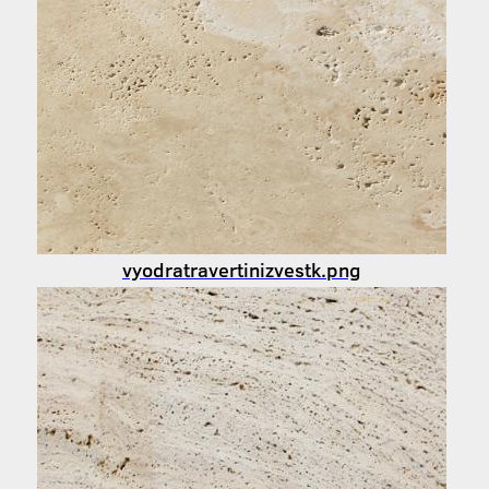
vyodratravertinizvestk.png