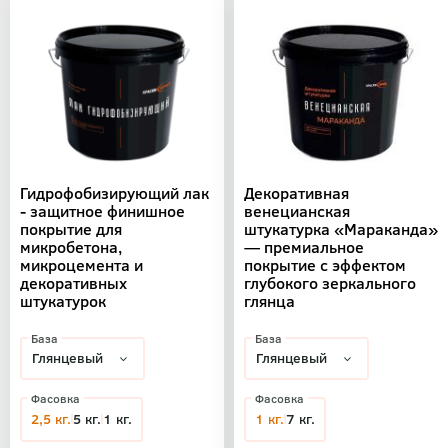
Гидрофобизирующий лак
Декоративная
- защитное финишное
венецианская
покрытие для
штукатурка «Мараканда»
микробетона,
— премиальное
микроцемента и
покрытие с эффектом
декоративных
глубокого зеркального
штукатурок
глянца
База
База
Фасовка
Фасовка
2,5 кг.
5 кг.
1 кг.
1 кг.
7 кг.