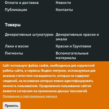
"Компания"
Оплата и доставка
Новости
Публикации
Контакты
Футер
Декоративные штукатурки
Декоративные краски и
-
эмали
меню
"Товары"
Лаки и воски
Краски и Грунтовки
Пигменты
Вспомогательные
материалы
Сайт использует файлы cookie, необходимые для корректной
работы сайта, и сервисы Яндекс-метрики, используемые для
анализа статистики посещаемости, которые не содержат
сведений, на основании которых можно идентифицировать
г.Ростов-на-Дону,
просп. Шолохова, 211/4,
ул.Мечникова, д.134
Ростов-на-Дону
личность пользователя. Продолжение пользования сайтом
является согласием на применение данных технологий.
Политика конфиденциальности
Положение о персональных данных
Реквизиты компании
© Краски Бриз, 2026
Принять