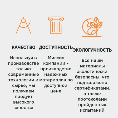
страниц
КАЧЕСТВО
ДОСТУПНОСТЬ
ЭКОЛОГИЧНОСТЬ
Используя в
Миссия
Все наши
производстве
компании -
материалы
только
производство
экологически
современные
надежных
безопасны, что
технологии и
материалов по
подтвержено
сырье, мы
доступной
сертификатами,
получаем
цене
а также
продукт
протоколами
высокого
пройденных
качества
испытаний