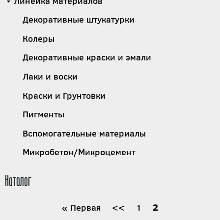
Линейка материалов
Декоративные штукатурки
Колеры
Декоративные краски и эмали
Лаки и воски
Краски и Грунтовки
Пигменты
Вспомогательные материалы
Микробетон/Микроцемент
Каталог
Нумерация
Первая
« Первая
←
<<
Страница
1
Текущая
2
страница
страница