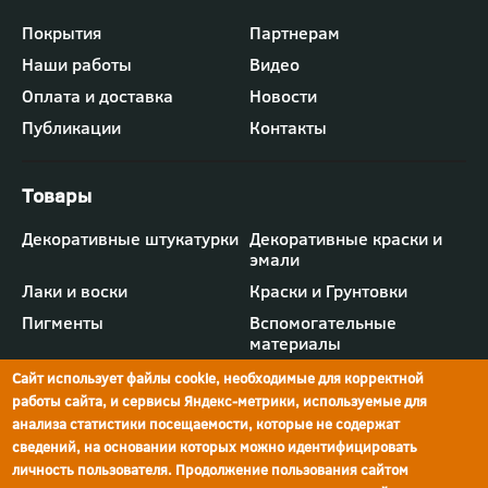
Футер
Покрытия
Партнерам
-
Наши работы
Видео
меню
"Компания"
Оплата и доставка
Новости
Публикации
Контакты
Футер
Декоративные штукатурки
Декоративные краски и
-
эмали
меню
"Товары"
Лаки и воски
Краски и Грунтовки
Пигменты
Вспомогательные
материалы
Сайт использует файлы cookie, необходимые для корректной
работы сайта, и сервисы Яндекс-метрики, используемые для
анализа статистики посещаемости, которые не содержат
сведений, на основании которых можно идентифицировать
г.Ростов-на-Дону,
просп. Шолохова, 211/4,
ул.Мечникова, д.134
Ростов-на-Дону
личность пользователя. Продолжение пользования сайтом