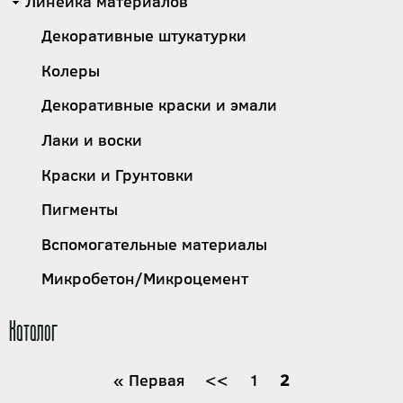
Линейка материалов
Декоративные штукатурки
Колеры
Декоративные краски и эмали
Лаки и воски
Краски и Грунтовки
Пигменты
Вспомогательные материалы
Микробетон/Микроцемент
Каталог
Нумерация
Первая
« Первая
←
<<
Страница
1
Текущая
2
страница
страница