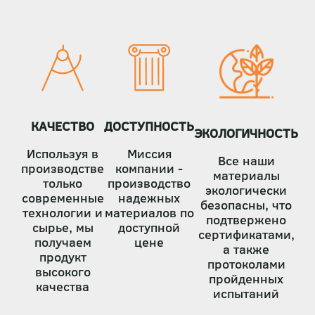
страниц
КАЧЕСТВО
ДОСТУПНОСТЬ
ЭКОЛОГИЧНОСТЬ
Используя в
Миссия
Все наши
производстве
компании -
материалы
только
производство
экологически
современные
надежных
безопасны, что
технологии и
материалов по
подтвержено
сырье, мы
доступной
сертификатами,
получаем
цене
а также
продукт
протоколами
высокого
пройденных
качества
испытаний