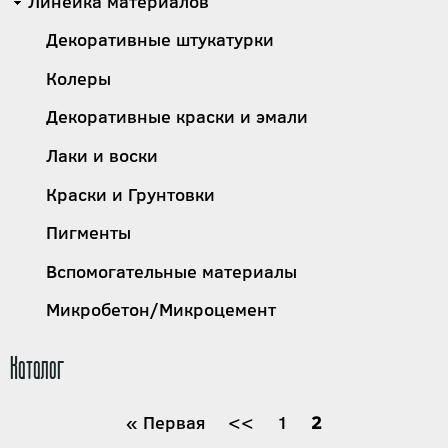
Линейка материалов
Декоративные штукатурки
Колеры
Декоративные краски и эмали
Лаки и воски
Краски и Грунтовки
Пигменты
Вспомогательные материалы
Микробетон/Микроцемент
Каталог
Нумерация
Первая
« Первая
←
<<
Страница
1
Текущая
2
страница
страница