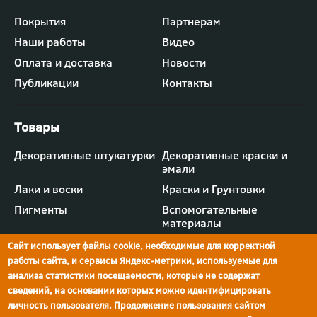
Футер
Покрытия
Партнерам
-
Наши работы
Видео
меню
"Компания"
Оплата и доставка
Новости
Публикации
Контакты
Футер
Декоративные штукатурки
Декоративные краски и
-
эмали
меню
"Товары"
Лаки и воски
Краски и Грунтовки
Пигменты
Вспомогательные
материалы
Сайт использует файлы cookie, необходимые для корректной
работы сайта, и сервисы Яндекс-метрики, используемые для
анализа статистики посещаемости, которые не содержат
сведений, на основании которых можно идентифицировать
г.Ростов-на-Дону,
просп. Шолохова, 211/4,
ул.Мечникова, д.134
Ростов-на-Дону
личность пользователя. Продолжение пользования сайтом