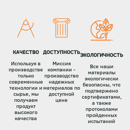
страниц
КАЧЕСТВО
ДОСТУПНОСТЬ
ЭКОЛОГИЧНОСТЬ
Используя в
Миссия
Все наши
производстве
компании -
материалы
только
производство
экологически
современные
надежных
безопасны, что
технологии и
материалов по
подтвержено
сырье, мы
доступной
сертификатами,
получаем
цене
а также
продукт
протоколами
высокого
пройденных
качества
испытаний