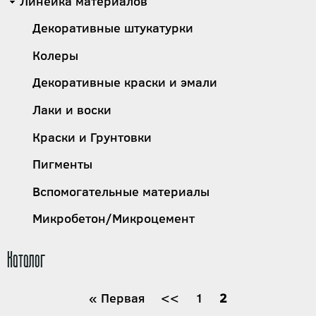
Линейка материалов
Декоративные штукатурки
Колеры
Декоративные краски и эмали
Лаки и воски
Краски и Грунтовки
Пигменты
Вспомогательные материалы
Микробетон/Микроцемент
Каталог
Нумерация
Первая
« Первая
←
<<
Страница
1
Текущая
2
страница
страница