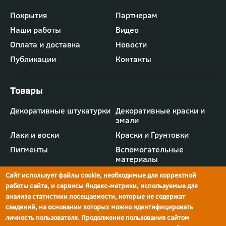
Футер
Покрытия
Партнерам
-
Наши работы
Видео
меню
"Компания"
Оплата и доставка
Новости
Публикации
Контакты
Футер
Декоративные штукатурки
Декоративные краски и
-
эмали
меню
"Товары"
Лаки и воски
Краски и Грунтовки
Пигменты
Вспомогательные
материалы
Сайт использует файлы cookie, необходимые для корректной
работы сайта, и сервисы Яндекс-метрики, используемые для
анализа статистики посещаемости, которые не содержат
сведений, на основании которых можно идентифицировать
г.Ростов-на-Дону,
просп. Шолохова, 211/4,
ул.Мечникова, д.134
Ростов-на-Дону
личность пользователя. Продолжение пользования сайтом