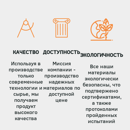
страниц
КАЧЕСТВО
ДОСТУПНОСТЬ
ЭКОЛОГИЧНОСТЬ
Используя в
Миссия
Все наши
производстве
компании -
материалы
только
производство
экологически
современные
надежных
безопасны, что
технологии и
материалов по
подтвержено
сырье, мы
доступной
сертификатами,
получаем
цене
а также
продукт
протоколами
высокого
пройденных
качества
испытаний