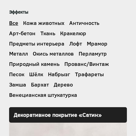
Эффекты
Все
Кожа животных
Античность
Арт-бетон
Ткань
Кракелюр
Предметы интерьера
Лофт
Мрамор
Металл
Окись металлов
Перламутр
Природный камень
Прованс/Винтаж
Песок
Шёлк
Набрызг
Трафареты
Замша
Бархат
Дерево
Венецианская штукатурка
Декоративное покрытие «Сатин»