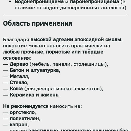
Водонепроницаема
и
паронепроницаема
(в
отличие от водно-дисперсионных аналогов)
Область применения
Благодаря
высокой адгезии эпоксидной смолы
,
покрытие можно наносить практически на
любые прочные, пористые или твёрдые
основания
:
—
Дерево
(мебель, панели, столешницы),
—
Бетон и штукатурка
,
—
Металл
,
—
Стекло
,
—
Кожа
(для декоративных элементов),
—
Керамика и камень
.
Не рекомендуется
наносить на:
—
оргстекло
,
—
полиэтилен
,
—
капрон
,
— другие
эластичные, непористые полимеры без