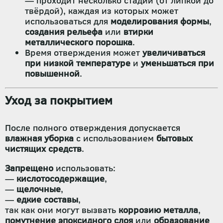
— проходит несколько стадий (от липкой до
твёрдой), каждая из которых может
использоваться для
моделирования формы
,
создания рельефа
или
втирки
металлического порошка
.
Время отверждения может
увеличиваться
при низкой температуре
и
уменьшаться при
повышенной
.
Уход за покрытием
После полного отверждения допускается
влажная уборка
с использованием
бытовых
чистящих средств
.
Запрещено
использовать:
—
кислотосодержащие
,
—
щелочные
,
—
едкие составы
,
так как они могут вызвать
коррозию металла
,
помутнение эпоксидного слоя
или
образование